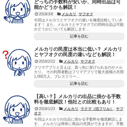
どっちの手数料が安いか、同時出品は可
能かどうかも解説！
2019/3/8
メルカリ
,
ヤフオク
今回はメルカリとヤフオクの違いを徹底比較していき
ます！ また、メルカリとヤフオクでの同時出品は可能
かどうかについても解説します...
記事を読む
メルカリの民度は本当に低い？ メルカリ
とヤフオクの民度の違いなども解説！
2019/2/22
メルカリ
,
ヤフオク
フリマアプリと言えば、真っ先に挙げられるのがメル
カリ。 その利用者数はフリマアプリで最大規模の月間
1,000万人、プレスリリー...
記事を読む
【高い？】メルカリの出品に掛かる手数
料を徹底解説！他社との比較もあり！
2019/1/23
メルカリ
,
ラクマ（旧フリル）
,
ヤフ
オク
今回はメルカリの出品に掛かる手数料を徹底解説しま
す。 メルカリは簡単に商品の売買ができますが、手数